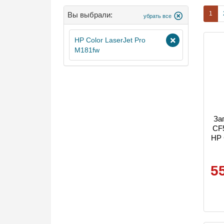
1
Вы выбрали:
убрать все
HP Color LaserJet Pro
M181fw
За
CF
HP 
5