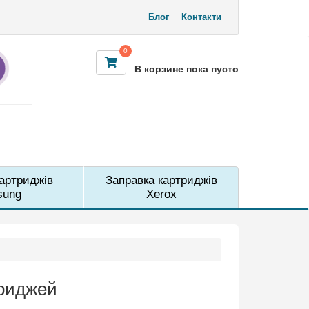
Блог
Контакти
0
В корзине пока пусто
м
картриджів
Заправка картриджів
sung
Xerox
триджей