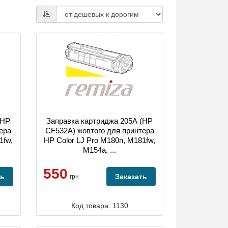
(HP
Заправка картриджа 205А (HP
ера
CF532A) жовтого для принтера
1fw,
HP Color LJ Pro M180n, M181fw,
M154a, ...
550
ть
Заказать
грн
Код товара: 1130