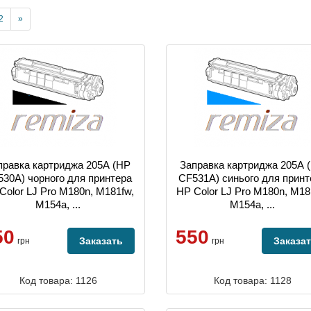
2
»
правка картриджа 205А (HP
Заправка картриджа 205А 
530A) чорного для принтера
CF531A) синього для принт
Color LJ Pro M180n, M181fw,
HP Color LJ Pro M180n, M18
M154a, ...
M154a, ...
50
550
Заказать
Заказа
грн
грн
Код товара: 1126
Код товара: 1128