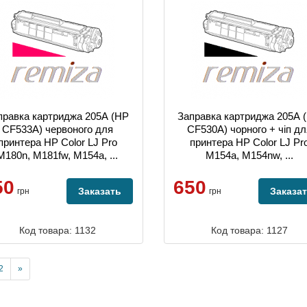
правка картриджа 205А (HP
Заправка картриджа 205А 
CF533A) червоного для
CF530A) чорного + чіп дл
принтера HP Color LJ Pro
принтера HP Color LJ Pr
M180n, M181fw, M154a, ...
M154a, M154nw, ...
50
650
Заказать
Заказа
грн
грн
Код товара: 1132
Код товара: 1127
2
»