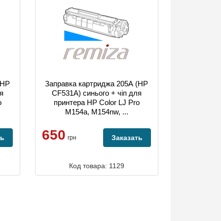
(HP
Заправка картриджа 205А (HP
я
CF531A) синього + чіп для
o
принтера HP Color LJ Pro
M154a, M154nw, ...
650
ть
Заказать
грн
Код товара: 1129