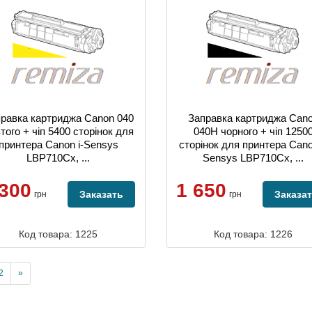
равка картриджа Canon 040
Заправка картриджа Can
того + чіп 5400 сторінок для
040H чорного + чіп 1250
принтера Canon i-Sensys
сторінок для принтера Cano
LBP710Cx, ...
Sensys LBP710Cx, ...
 300
1 650
Заказать
Заказа
грн
грн
Код товара: 1225
Код товара: 1226
2
»