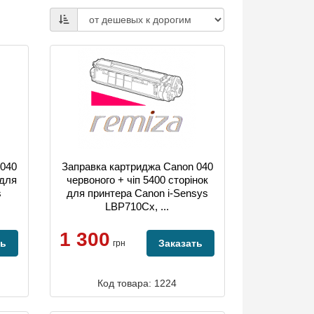
 040
Заправка картриджа Canon 040
 для
червоного + чіп 5400 сторінок
s
для принтера Canon i-Sensys
LBP710Cx, ...
1 300
ть
Заказать
грн
Код товара: 1224