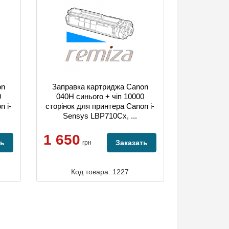
on
Заправка картриджа Canon
0
040H синього + чіп 10000
n i-
сторінок для принтера Canon i-
Sensys LBP710Cx, ...
1 650
ть
Заказать
грн
Код товара: 1227