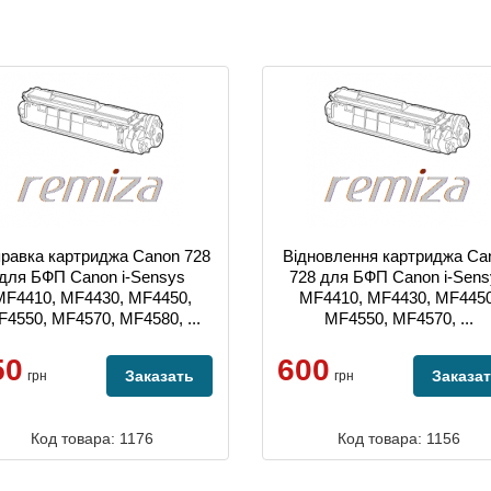
равка картриджа Canon 728
Відновлення картриджа Ca
для БФП Canon i-Sensys
728 для БФП Canon i-Sen
MF4410, MF4430, MF4450,
MF4410, MF4430, MF4450
4550, MF4570, MF4580, ...
MF4550, MF4570, ...
50
600
Заказать
Заказа
грн
грн
Код товара: 1176
Код товара: 1156