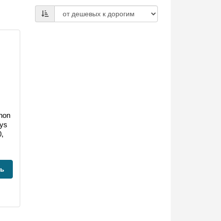
non
sys
,
ть