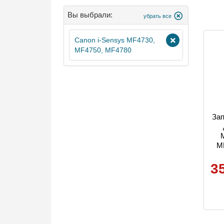
Вы выбрали:
убрать все
Canon i-Sensys MF4730,
MF4750, MF4780
Зап
MF
3